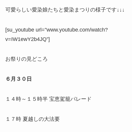
可愛らしい愛染娘たちと愛染まつりの様子です↓↓↓
[su_youtube url=”www.youtube.com/watch?
v=IW1ewY2b4JQ”]
お祭りの見どころ
６月３０日
１４時～１５時半 宝恵駕籠パレード
１７時 夏越しの大法要